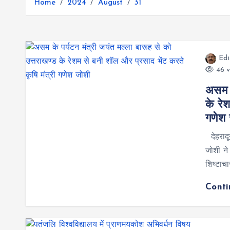
r
Home
2024
August
31
g
r
e
e
a
r
m
Edi
46 v
असम क
के रे
गणेश 
देहरादू
जोशी ने 
शिष्टाच
Cont