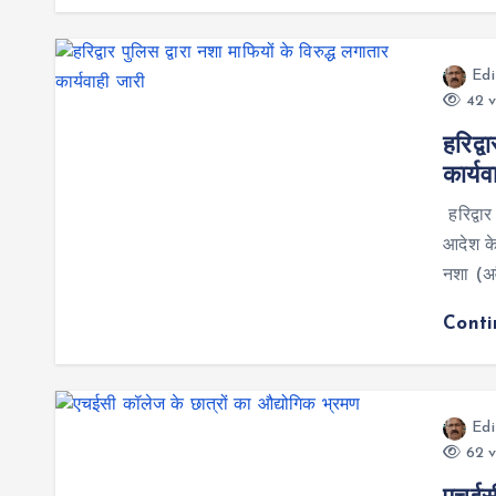
Edi
42 v
हरिद्व
कार्यव
हरिद्वा
आदेश के
नशा (अव
Cont
Edi
62 v