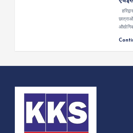
एचईसी
हरिद्वार
छात्राओं
औद्योगि
Cont