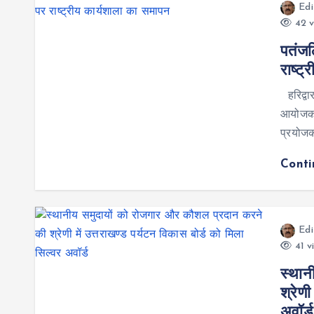
Edi
42 v
पतंजल
राष्ट
हरिद्वा
आयोजकत्व
प्रयोजकत
Cont
Edi
41 v
स्थान
श्रेणी
अवॉर्ड