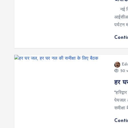
नई दिल
आईसीआरट
पर्यटन 
Cont
Edi
50 v
हर घर
*हरिद्व
पेयजल अन
समीक्ष
Cont