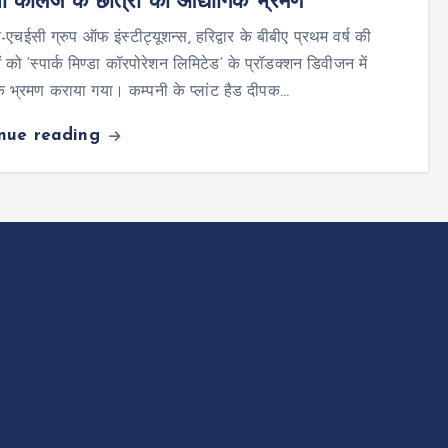
 कॉलेज के छात्रों का औद्योगिक भ्रमण
-एचईसी ग्रुप ऑफ इंस्टीट्यूशन्स, हरिद्वार के बीबीए प्रथम वर्ष की
 को ‘स्पार्क मिण्डा कॉरपोरेशन लिमिटेड‘ के प्रॉडक्शन डिवीजन में
क भ्रमण कराया गया। कम्पनी के प्लांट हैड दीपक…
inue reading