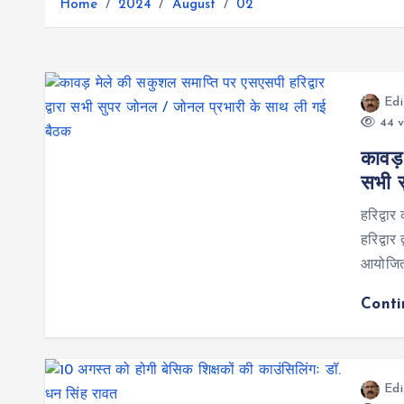
r
Home
2024
August
02
g
r
e
e
a
r
m
Edi
44 v
कावड़
सभी स
हरिद्वा
हरिद्वा
आयोजित 
Cont
Edi