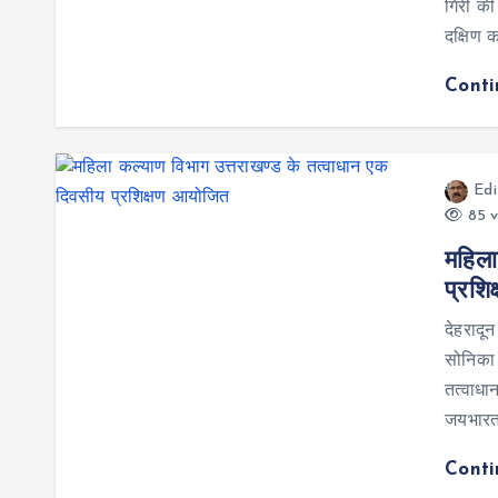
गिरी की
दक्षिण क
Cont
Edi
85 v
महिला
प्रशि
देहरादू
सोनिका 
तत्वाधा
जयभार
Cont