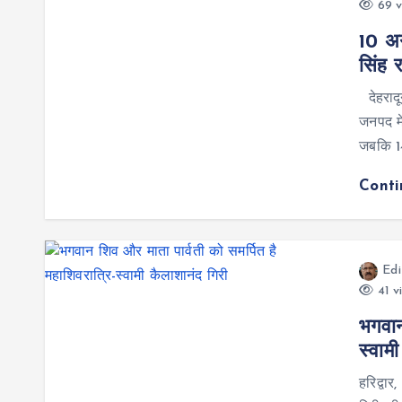
69 v
10 अग
सिंह 
देहरादू
जनपद मे
जबकि 14
Cont
Edi
41 v
भगवान
स्वाम
हरिद्वा