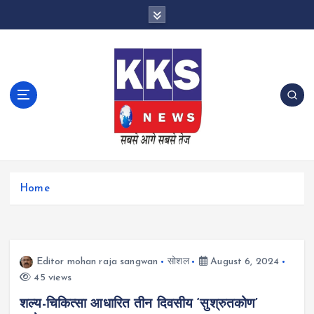
S
k
i
p
t
o
c
o
n
t
e
n
Home
t
Editor mohan raja sangwan
सोशल
August 6, 2024
45 views
शल्य-चिकित्सा आधारित तीन दिवसीय ‘सुश्रुतकोण’