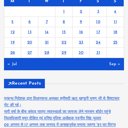
M
T
W
T
F
S
S
1
2
3
4
5
6
7
8
9
10
11
12
13
14
15
16
17
18
19
20
21
22
23
24
25
26
27
28
29
30
31
« Jul
Sep »
Recent Posts
प्रबन्ध निदेशक द्वारा विधानसभा अध्यक्षा श्रीमती ऋतु खण्डूरी भूषण जी से शिष्टाचार
भेंट की गई।
भारी वर्षा के बीच कांवड़ यात्रा व्यवस्थाओं का जायजा लेने नारसन बॉर्डर पहुंचे
जिलाधिकारी मयूर दीक्षित एवं वरिष्ठ पुलिस अधीक्षक नवनीत सिंह भुल्लर
09 अगस्त से 17 अगस्त तक जनपद में उत्साहपूर्वक मनाया जाएगा “हर घर तिरंगा