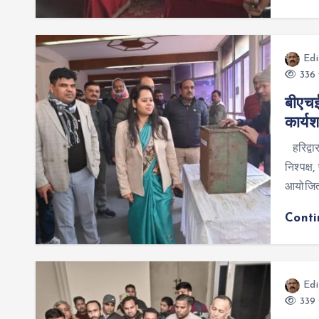
Edi
336 
बीएचई
कार्यश
हरिद्वा
निश्पक्ष
आयोजित 
Cont
Edi
339 