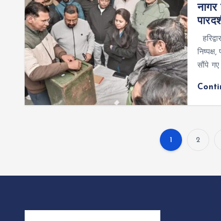
नागर 
पारदर्
हरिद्वा
निष्पक्ष
सौंपे गए
Cont
1
2