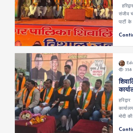
हरिद्वा
संजीव 
पार्टी क
Cont
Edi
358 
शिवाल
कार्य
हरिद्वा
कार्याल
मोदी की
Cont