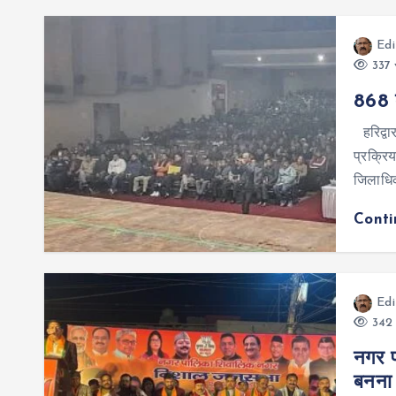
Edi
337 
868 का
हरिद्वा
प्रक्रिय
जिलाधिका
Cont
Edi
342 
नगर प
बनना