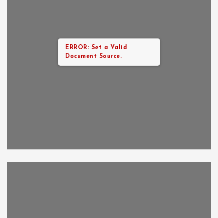
ERROR: Set a Valid
Document Source.