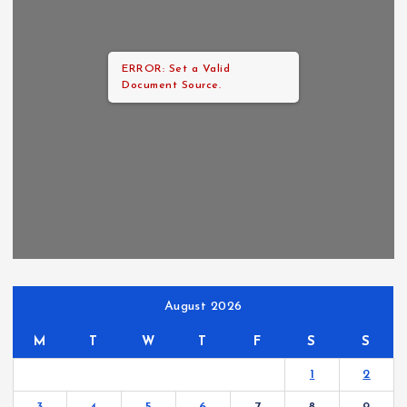
ERROR: Set a Valid
Document Source.
August 2026
M
T
W
T
F
S
S
1
2