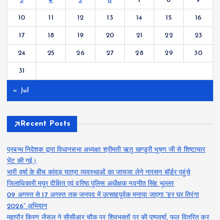
3
4
5
6
7
8
9
10
11
12
13
14
15
16
17
18
19
20
21
22
23
24
25
26
27
28
29
30
31
« Jul
Recent Posts
प्रबन्ध निदेशक द्वारा विधानसभा अध्यक्षा श्रीमती ऋतु खण्डूरी भूषण जी से शिष्टाचार
भेंट की गई।
भारी वर्षा के बीच कांवड़ यात्रा व्यवस्थाओं का जायजा लेने नारसन बॉर्डर पहुंचे
जिलाधिकारी मयूर दीक्षित एवं वरिष्ठ पुलिस अधीक्षक नवनीत सिंह भुल्लर
09 अगस्त से 17 अगस्त तक जनपद में उत्साहपूर्वक मनाया जाएगा “हर घर तिरंगा
2026” अभियान
महापौर किरण जैसल ने सीसीआर चौक पर शिवभक्तों पर की पुष्पवर्षा, फल वितरित कर