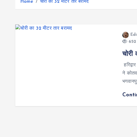
r
Home
चोरी का 32 मीटर तार बरामद
g
r
e
e
a
r
m
Edi
652 
चोरी 
हरिद्वा
ने कोतव
भगवानपु
Cont