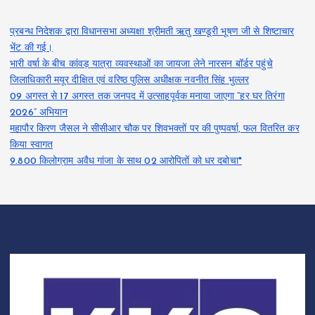
प्रबन्ध निदेशक द्वारा विधानसभा अध्यक्षा श्रीमती ऋतु खण्डूरी भूषण जी से शिष्टाचार
भेंट की गई।
भारी वर्षा के बीच कांवड़ यात्रा व्यवस्थाओं का जायजा लेने नारसन बॉर्डर पहुंचे
जिलाधिकारी मयूर दीक्षित एवं वरिष्ठ पुलिस अधीक्षक नवनीत सिंह भुल्लर
09 अगस्त से 17 अगस्त तक जनपद में उत्साहपूर्वक मनाया जाएगा “हर घर तिरंगा
2026” अभियान
महापौर किरण जैसल ने सीसीआर चौक पर शिवभक्तों पर की पुष्पवर्षा, फल वितरित कर
किया स्वागत
9.800 किलोग्राम अवैध गांजा के साथ 02 आरोपितों को धर दबोचा*