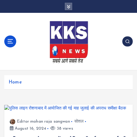
S
k
i
p
t
o
c
o
n
t
e
n
Home
t
Editor mohan raja sangwan
सोशल
August 16, 2024
38 views