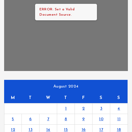
ERROR: Set a Valid
Document Source.
August 2024
M
T
W
T
F
S
S
1
2
3
4
5
6
7
8
9
10
11
12
13
14
15
16
17
18