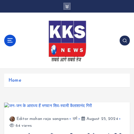
S
k
i
p
t
o
c
o
n
t
e
n
Home
t
Editor mohan raja sangwan
धर्म
August 25, 2024
64 views