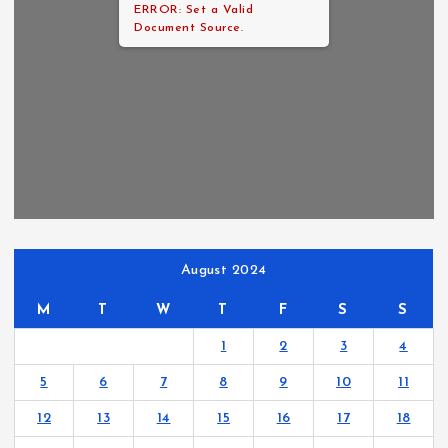
ERROR: Set a Valid
Document Source.
August 2024
M
T
W
T
F
S
S
1
2
3
4
5
6
7
8
9
10
11
12
13
14
15
16
17
18