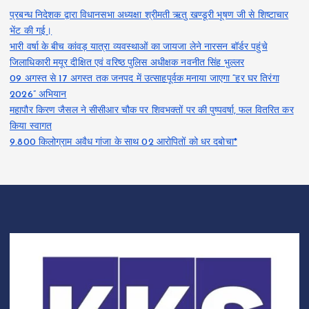
प्रबन्ध निदेशक द्वारा विधानसभा अध्यक्षा श्रीमती ऋतु खण्डूरी भूषण जी से शिष्टाचार
भेंट की गई।
भारी वर्षा के बीच कांवड़ यात्रा व्यवस्थाओं का जायजा लेने नारसन बॉर्डर पहुंचे
जिलाधिकारी मयूर दीक्षित एवं वरिष्ठ पुलिस अधीक्षक नवनीत सिंह भुल्लर
09 अगस्त से 17 अगस्त तक जनपद में उत्साहपूर्वक मनाया जाएगा “हर घर तिरंगा
2026” अभियान
महापौर किरण जैसल ने सीसीआर चौक पर शिवभक्तों पर की पुष्पवर्षा, फल वितरित कर
किया स्वागत
9.800 किलोग्राम अवैध गांजा के साथ 02 आरोपितों को धर दबोचा*