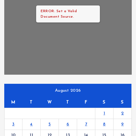
ERROR: Set a Valid
Document Source.
August 2026
M
T
W
T
F
S
S
1
2
3
4
5
6
7
8
9
10
11
12
13
14
15
16