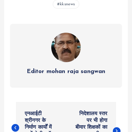
s
b
er
n
g
re
kksnews
A
o
g
r
p
o
er
a
p
k
m
Editor mohan raja sangwan
P
एनआईटी
निदेशालय स्तर
o
श्रीनगर के
पर भी होगा
निर्माण कार्यों में
बीमार शिक्षकों का