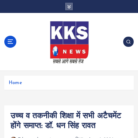
S
k
i
p
t
o
c
o
n
t
e
n
Home
t
उच्च व तकनीकी शिक्षा में सभी अटैचमेंट
होंगे समाप्त: डॉ. धन सिंह रावत