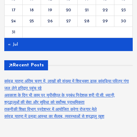
17
18
19
20
21
22
23
24
25
26
27
28
29
30
31
« Jul
Recent Posts
कांवड़ यात्रा अंतिम चरण में, लाखों की संख्या में शिवभक्त डाक कांवड़िया पवित्र गंगा
जल लेने हरिद्वार पहुंच रहे
अवकाश के दिन भी काम पर यूपीसीएल के प्रबंध निदेशक श्री पी.सी. ध्यानी,
श्रद्धालुओं की सेवा और सुविधा को सर्वोच्च प्राथमिकता
तकनीकी शिक्षा विभाग प्रदेशभर में आयोजित करेगा रोजगार मेले
कांवड़ यात्रा में उमड़ा आस्था का सैलाब, व्यवस्थाओं से श्रद्धालु खुश