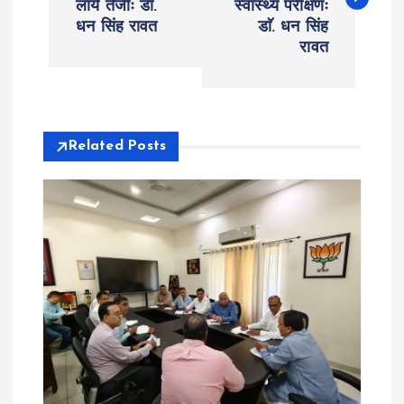
लायें तेजीः डाॅ.
स्वास्थ्य परीक्षणः
s
धन सिंह रावत
डाॅ. धन सिंह
रावत
t
n
a
Related Posts
v
i
g
a
t