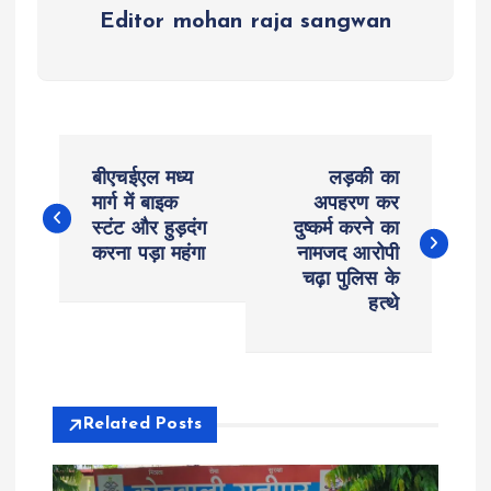
Editor mohan raja sangwan
P
बीएचईएल मध्य
लड़की का
o
मार्ग में बाइक
अपहरण कर
स्टंट और हुड़दंग
दुष्कर्म करने का
करना पड़ा महंगा
नामजद आरोपी
s
चढ़ा पुलिस के
हत्थे
t
n
a
Related Posts
v