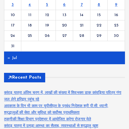
3
4
5
6
7
8
9
10
11
12
13
14
15
16
17
18
19
20
21
22
23
24
25
26
27
28
29
30
31
« Jul
Recent Posts
कांवड़ यात्रा अंतिम चरण में, लाखों की संख्या में शिवभक्त डाक कांवड़िया पवित्र गंगा
जल लेने हरिद्वार पहुंच रहे
अवकाश के दिन भी काम पर यूपीसीएल के प्रबंध निदेशक श्री पी.सी. ध्यानी,
श्रद्धालुओं की सेवा और सुविधा को सर्वोच्च प्राथमिकता
तकनीकी शिक्षा विभाग प्रदेशभर में आयोजित करेगा रोजगार मेले
कांवड़ यात्रा में उमड़ा आस्था का सैलाब, व्यवस्थाओं से श्रद्धालु खुश