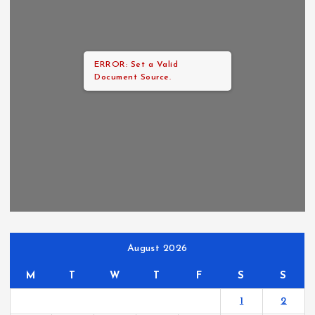
ERROR: Set a Valid
Document Source.
August 2026
M
T
W
T
F
S
S
1
2