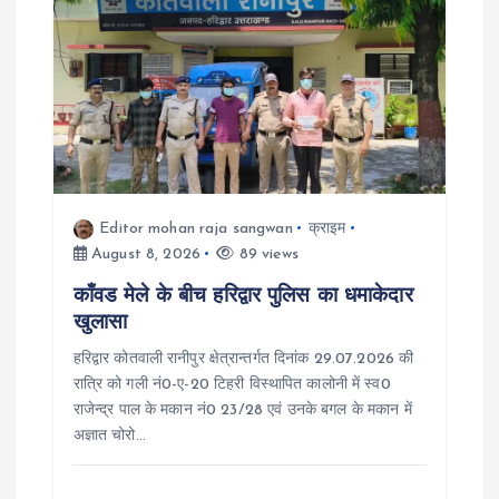
i
g
a
t
Editor mohan raja sangwan
क्राइम
i
August 8, 2026
89 views
काँवड मेले के बीच हरिद्वार पुलिस का धमाकेदार
o
खुलासा
हरिद्वार कोतवाली रानीपुर क्षेत्रान्तर्गत दिनांक 29.07.2026 की
n
रात्रि को गली नं0-ए-20 टिहरी विस्थापित कालोनी में स्व0
राजेन्द्र पाल के मकान नं0 23/28 एवं उनके बगल के मकान में
अज्ञात चोरो…