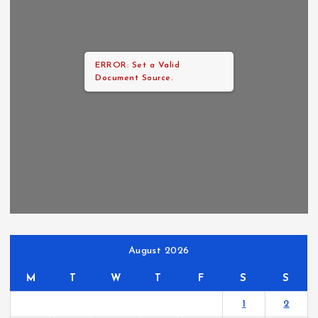
ERROR: Set a Valid
Document Source.
August 2026
M
T
W
T
F
S
S
1
2