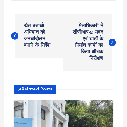
P
खेत बचाओ
मेलाधिकारी ने
o
अभियान को
सीसीआर-2 भवन
जनआंदोलन
एवं घाटों के
बनाने के निर्देश
निर्माण कार्यों का
s
किया औचक
निरीक्षण
t
n
a
Related Posts
v
i