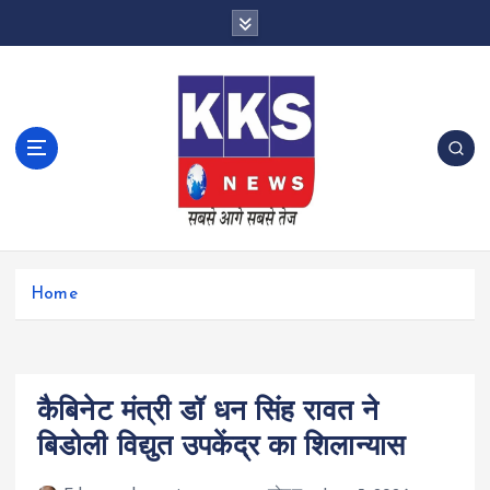
S
k
i
p
t
o
c
o
n
t
e
n
Home
t
कैबिनेट मंत्री डॉ धन सिंह रावत ने
बिडोली विद्युत उपकेंद्र का शिलान्यास