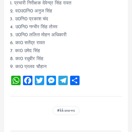
1. प्रभारी निरीक्षक देवेन्द्र सिंह रावत
2. व0उ0नि0 अनुज सिंह
3. ⁠उ0नि0 प्रकाश चंद
4. ⁠उ0नि0 गम्भीर सिंह तोमर
5. ⁠उ0नि0 ललित मोहन अधिकारी
6. ⁠का0 सतेंद्र रावत
7. ⁠का0 उमेद सिंह
8. ⁠का0 रधुबीर सिंह
9. ⁠का0 प्रलव चौहान
W
F
T
M
T
S
h
a
wi
es
el
h
at
ce
tt
se
e
a
s
b
er
n
g
re
kksnews
A
o
g
r
p
o
er
a