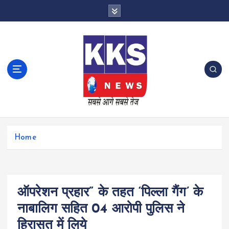
S
k
i
p
t
o
c
o
n
t
e
n
Home
t
ऑपरेशन प्रहार” के तहत ‘पिल्ला गैंग’ के
नाबालिग सहित 04 आरोपी पुलिस ने
हिरासत में लिये