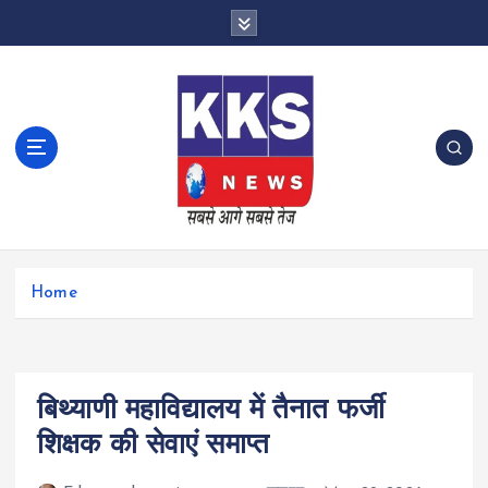
S
k
i
p
t
o
c
o
n
t
e
n
Home
t
बिथ्याणी महाविद्यालय में तैनात फर्जी
शिक्षक की सेवाएं समाप्त