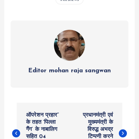
A
o
g
r
p
o
er
a
p
k
m
Editor mohan raja sangwan
P
ऑपरेशन प्रहार”
प्रधानमंत्री एवं
o
के तहत ‘पिल्ला
मुख्यमंत्री के
गैंग’ के नाबालिग
विरुद्ध अभद्र
सहित 04
टिप्पणी करने