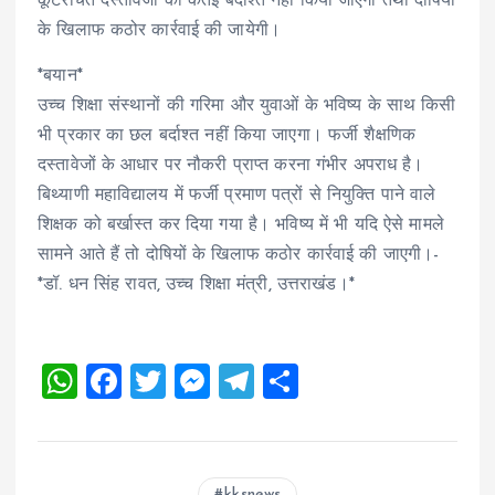
कूटरचित दस्तावेजों को कतई बर्दाश्त नहीं किया जाएगा तथा दोषियों
के खिलाफ कठोर कार्रवाई की जायेगी।
*बयान*
उच्च शिक्षा संस्थानों की गरिमा और युवाओं के भविष्य के साथ किसी
भी प्रकार का छल बर्दाश्त नहीं किया जाएगा। फर्जी शैक्षणिक
दस्तावेजों के आधार पर नौकरी प्राप्त करना गंभीर अपराध है।
बिथ्याणी महाविद्यालय में फर्जी प्रमाण पत्रों से नियुक्ति पाने वाले
शिक्षक को बर्खास्त कर दिया गया है। भविष्य में भी यदि ऐसे मामले
सामने आते हैं तो दोषियों के खिलाफ कठोर कार्रवाई की जाएगी।-
*डॉ. धन सिंह रावत, उच्च शिक्षा मंत्री, उत्तराखंड।*
W
F
T
M
T
S
h
a
wi
es
el
h
at
ce
tt
se
e
a
s
b
er
n
g
re
kksnews