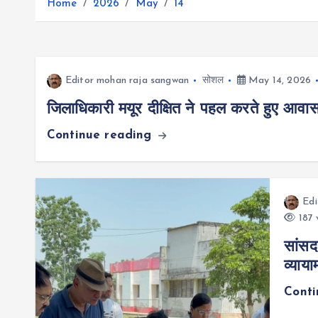
r
Home
2026
May
14
g
r
e
e
a
r
m
Editor mohan raja sangwan
सोशल
May 14, 2026
जिलाधिकारी मयूर दीक्षित ने पहल करते हुए आवास स
Continue reading
Edi
187 
सांसद
व्याय
Cont