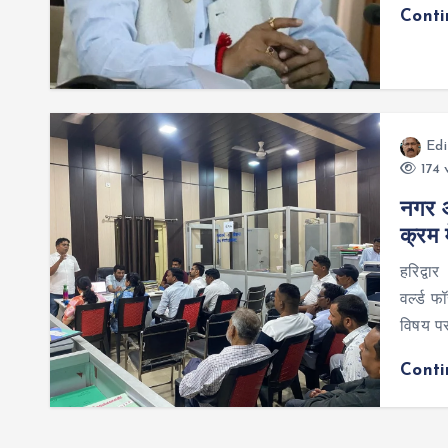
Cont
Edi
174 
नगर आय
क्रम म
हरिद्वार
वर्ल्ड 
विषय प
Cont