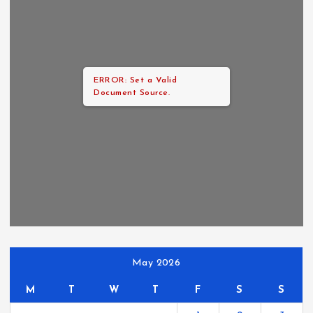
ERROR: Set a Valid
Document Source.
May 2026
M
T
W
T
F
S
S