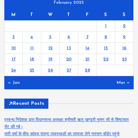
February 2025
M
T
W
T
F
S
S
1
2
3
4
5
6
7
8
9
10
11
12
13
14
15
16
17
18
19
20
21
22
23
24
25
26
27
28
« Jan
Mar »
Recent Posts
प्रबन्ध निदेशक द्वारा विधानसभा अध्यक्षा श्रीमती ऋतु खण्डूरी भूषण जी से शिष्टाचार
भेंट की गई।
भारी वर्षा के बीच कांवड़ यात्रा व्यवस्थाओं का जायजा लेने नारसन बॉर्डर पहुंचे