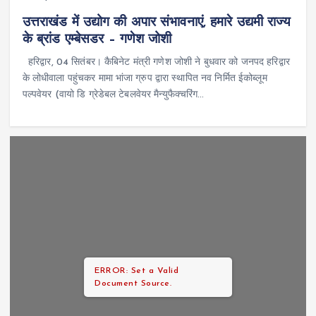
उत्तराखंड में उद्योग की अपार संभावनाएं, हमारे उद्यमी राज्य
के ब्रांड एम्बेसडर – गणेश जोशी
हरिद्वार, 04 सितंबर। कैबिनेट मंत्री गणेश जोशी ने बुधवार को जनपद हरिद्वार
के लोधीवाला पहुंचकर मामा भांजा ग्रुप द्वारा स्थापित नव निर्मित ईकोब्लूम
पल्पवेयर (वायो डि ग्रेडेबल टेबलवेयर मैन्युफैक्चरिंग…
ERROR: Set a Valid
Document Source.