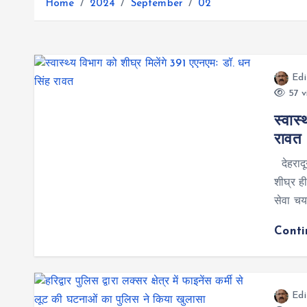
r
Home
2024
September
02
g
r
e
e
a
r
m
Edi
57 v
स्वास
रावत
देहरादू
शीघ्र ही
सेवा चय
Cont
Edi