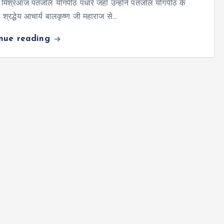
िश्रआज पतंजलि योगपीठ पधारे जहाँ उन्होंने पतंजलि योगपीठ के
ी श्रद्धेय आचार्य बालकृष्ण जी महाराज से…
inue reading