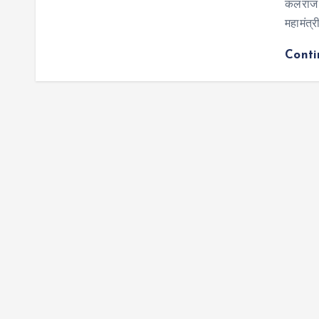
कलराज म
महामंत्र
Cont