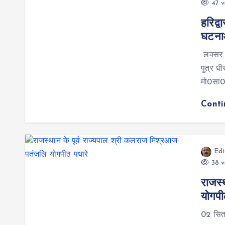
47 v
हरिद्व
घटनाओ
लक्सर.
पुत्र ध
मो0सा0 च
Cont
Edi
38 v
राजस्
योगपी
02 सितम