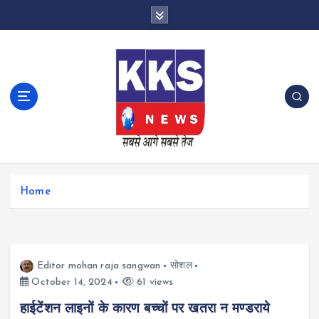
S
k
i
p
t
o
c
o
n
t
e
n
Home
t
Editor mohan raja sangwan
सोशल
October 14, 2024
61 views
हाईटेंशन लाइनों के कारण बच्चों पर खतरा न मण्डराये