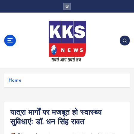
S
k
i
p
t
o
c
o
n
t
e
n
Home
t
यात्रा मार्गों पर मजबूत हो स्वास्थ्य
सुविधाएंः डॉ. धन सिंह रावत