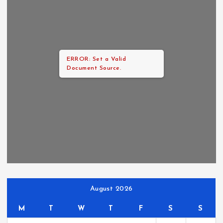
ERROR: Set a Valid
Document Source.
August 2026
M
T
W
T
F
S
S