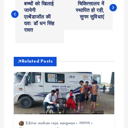
o
बच्चों को खिलाई
चिकित्सालय में
जायेगी
स्थापित हो रही,
एल्बेंडाजॉल की
सुगम सुविधाएं
s
दवा: डॉ धन सिंह
रावत
t
n
a
Related Posts
v
i
g
a
Editor mohan raja sangwan
स्वास्थ्य