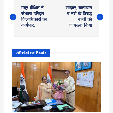
P
मयूर दीक्षित ने
साइबर, यातायात
o
संभाला हरिद्वार
व नशे के विरुद्ध
जिलाधिकारी का
बच्चों को
कार्यभार.
जागरूक किया
s
t
n
Related Posts
a
v
i
g