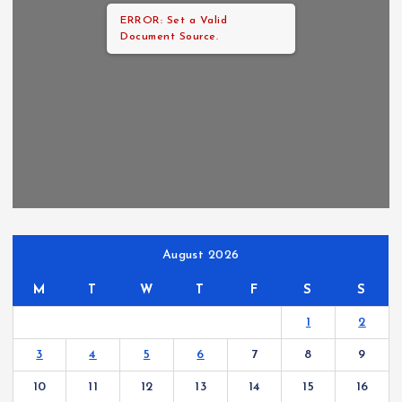
ERROR: Set a Valid
Document Source.
August 2026
M
T
W
T
F
S
S
1
2
3
4
5
6
7
8
9
10
11
12
13
14
15
16