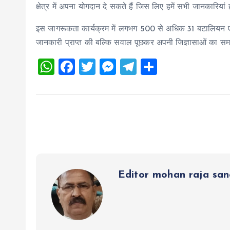
क्षेत्र में अपना योगदान दे सकते हैं जिस लिए हमें सभी जानकारियां
इस जागरूकता कार्यक्रम में लगभग 500 से अधिक 31 बटालियन एनसी
जानकारी प्राप्त की बल्कि सवाल पूछकर अपनी जिज्ञासाओं का स
W
F
T
M
T
S
h
a
wi
es
el
h
at
ce
tt
se
e
a
s
b
er
n
g
re
A
o
g
r
p
o
er
a
p
k
m
Editor mohan raja sa