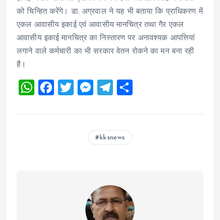
को चिन्हित करेंगे। डा. अग्रवाल ने यह भी बताया कि प्राधिकरण में
एकल आवासीय इकाई एवं आवासीय मानचित्र तथा गैर एकल
आवासीय इकाई मानचित्र का निस्तारण पर अनावश्यक आपत्तियां
लगाने वाले कर्मचारी का भी सरकार वेतन रोकने का मन बना रही
है।
W
F
T
M
T
S
h
a
wi
es
el
h
at
ce
tt
se
e
a
s
b
er
n
g
re
kksnews
A
o
g
r
p
o
er
a
p
k
m