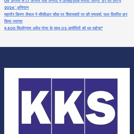
09 अगस्त से 17 अगस्त तक जनपद में उत्साहपूर्वक मनाया जाएगा “हर घर तिरंगा
2026” अभियान
महापौर किरण जैसल ने सीसीआर चौक पर शिवभक्तों पर की पुष्पवर्षा, फल वितरित कर
किया स्वागत
9.800 किलोग्राम अवैध गांजा के साथ 02 आरोपितों को धर दबोचा*