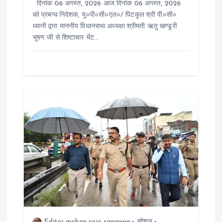
दिनांक 06 अगस्त, 2026 आज दिनांक 06 अगस्त, 2026
को प्रबन्ध निदेशक, यू०पी०सी०एल०/ पिटकुल श्री पी०सी०
ध्यानी द्वारा माननीय विधानसभा अध्यक्षा श्रीमती ऋतु खण्डूरी
भूषण जी से शिष्टाचार भेंट…
Editor mohan raja sangwan
सोशल