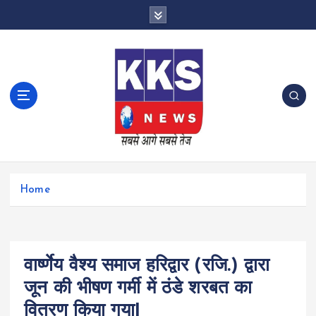
S
k
i
p
t
o
c
o
n
t
e
n
Home
t
वार्ष्णेय वैश्य समाज हरिद्वार (रजि.) द्वारा
जून की भीषण गर्मी में ठंडे शरबत का
वितरण किया गया|