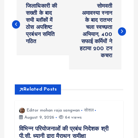
P
जिलाधिकारी की
सोमवती
o
सख्ती के बाद
अमावस्या स्नान
सभी ब्लॉकों में
के बाद रातभर
ठोस अपशिष्ट
चला स्वच्छता
s
प्रबंधन समिति
अभियान, 400
गठित
सफाई कर्मियों ने
t
हटाया 200 टन
कचरा
n
a
v
Related Posts
i
Editor mohan raja sangwan
सोशल
August 9, 2026
64 views
g
विभिन्न परियोजनाओं की प्रबंध निदेशक श्री
a
पी.सी. ध्यानी द्वारा मैराथन समीक्षा