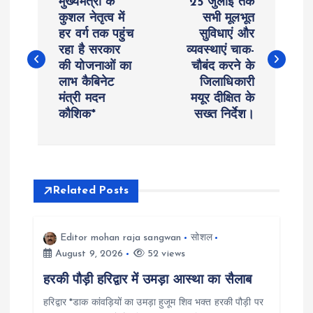
मुख्यमंत्री के
25 जुलाई तक
o
कुशल नेतृत्व में
सभी मूलभूत
हर वर्ग तक पहुंच
सुविधाएं और
रहा है सरकार
व्यवस्थाएं चाक-
s
की योजनाओं का
चौबंद करने के
लाभ कैबिनेट
जिलाधिकारी
t
मंत्री मदन
मयूर दीक्षित के
कौशिक*
सख्त निर्देश।
n
a
v
Related Posts
i
Editor mohan raja sangwan
सोशल
August 9, 2026
52 views
g
हरकी पौड़ी हरिद्वार में उमड़ा आस्था का सैलाब
a
हरिद्वार *डाक कांवड़ियों का उमड़ा हुजूम शिव भक्त हरकी पौड़ी पर