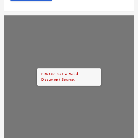
ERROR: Set a Valid
Document Source.