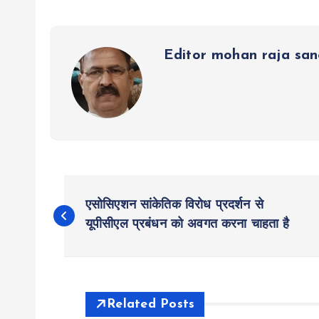
p
o
er
a
p
k
m
Editor mohan raja sa
P
एसोसिएशन सांकेतिक विरोध प्रदर्शन से
o
यूपीसीएल प्रबंधन को अवगत करना चाहता है
s
t
Related Posts