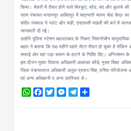
किया। बेकरी में तैयार होने वाले बिस्कुट, ब्रेड, बंद और कुलचे की ब
ग्राम पंचायत भगतनपुर आबिदपुर में चंद्रभागी मत्स्य सेवा केंद्र क
संदीप पंचवाल ने प्लांट और रूही, एनएफसी मछली की बारे में जान
जानकारी दी गई।
उन्होंने पुलिस स्टेशन बहादराबाद के निकट निमार्णाधीन सामुदायिक 
बहल ने बताया कि 06 महीने पहले सेंटर तैयार हो चुका है लेकिन अभ
सफाई ओर वहां पड़ा समान के हटाने के निर्देश दिए। अग्निशमन 
इस दौरान मुख्य विकास अधिकारी आकांक्षा कोंडे, मुख्य शिक्षा अधिक
जिला पंचायतराज अधिकारी अतुल प्रताप सिंह, वरिष्ठ परियोजना 
एवं अन्य अधिकारी व अन्य उपस्थित थे।
W
F
T
M
T
S
h
a
wi
es
el
h
at
ce
tt
se
e
a
s
b
er
n
g
re
A
o
g
r