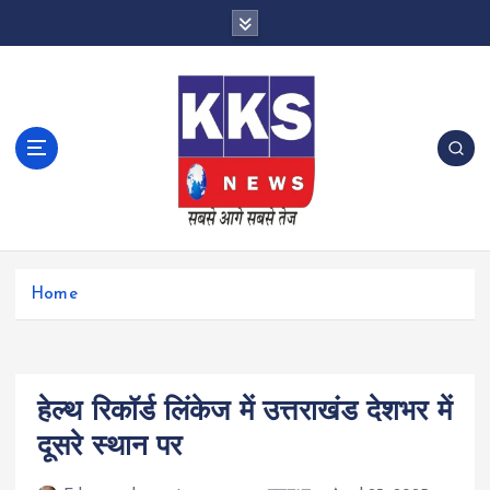
S
k
i
p
t
o
c
o
n
t
e
n
Home
t
हेल्थ रिकॉर्ड लिंकेज में उत्तराखंड देशभर में
दूसरे स्थान पर