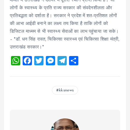
मामले में उत्तराखंड ने देशभर में दूसरा स्थान प्राप्त किया है। जो
लोगों के स्वास्थ्य के प्रति राज्य सरकार की संवदेनशीलता और
प्रतिबद्धता को दर्शाता है। सरकार ने प्रदेश में शत-प्रतिशत लोगों
की आभा आईडी बनाने का लक्ष्य तय किया है ताकि लोगों को
डिजिटल माध्मम से भी स्वास्थ्य सेवाओं का लाभ पहुंचाया जा सके।
– *डॉ. धन सिंह रावत, चिकित्सा स्वास्थ्य एवं चिकित्सा शिक्षा मंत्री,
उत्तराखंड सरकार।*
W
F
T
M
T
S
h
a
wi
es
el
h
at
ce
tt
se
e
a
s
b
er
n
g
re
kksnews
A
o
g
r
p
o
er
a
p
k
m