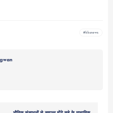
kksnews
ngwan