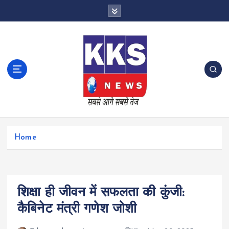
S
k
i
p
t
o
c
o
n
t
e
n
Home
t
शिक्षा ही जीवन में सफलता की कुंजी:
कैबिनेट मंत्री गणेश जोशी