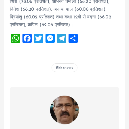
शिवा (78.06 प्रतिशत), अभिनव चमोली (68.20 प्रतिशत),
दिनेश (66.20 प्रतिशत), अनन्या पाल (60.06 प्रतिशत),
प्रियांशु (60.02 प्रतिशत) तथा कक्षा 12वीं से वंदना (66.02
प्रतिशत), कपिल (62.06 प्रतिशत)।
W
F
T
M
T
S
h
a
wi
es
el
h
at
ce
tt
se
e
a
s
b
er
n
g
re
kksnews
A
o
g
r
p
o
er
a
p
k
m