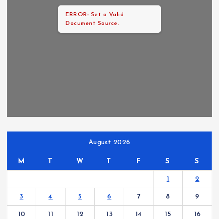
ERROR: Set a Valid
Document Source.
August 2026
M
T
W
T
F
S
S
1
2
3
4
5
6
7
8
9
10
11
12
13
14
15
16