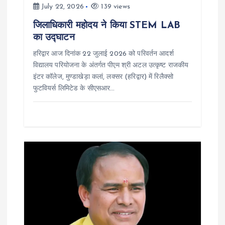
o
July 22, 2026
139 views
n
जिलाधिकारी महोदय ने किया STEM LAB
का उद्घाटन
हरिद्वार आज दिनांक 22 जुलाई 2026 को परिवर्तन आदर्श
विद्यालय परियोजना के अंतर्गत पीएम श्री अटल उत्कृष्ट राजकीय
इंटर कॉलेज, मुण्डाखेड़ा कलां, लक्सर (हरिद्वार) में रिलैक्सो
फुटवियर्स लिमिटेड के सीएसआर…