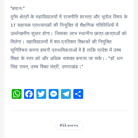
*बयान-*
दुर्गम क्षेत्रों के महाविद्यालयों में राजनीति शास्त्र और भूगोल विषय के
37 सहायक प्राध्यापकों की नियुक्ति से शैक्षणिक गतिविधियों में
उल्लेखनीय सुधार होगा। जिसका लाभ स्थानीय छात्र-छात्राओं को
मिलेगा। महाविद्यालयों में शत-प्रतिशत शिक्षकों की नियुक्ति
सुनिश्चित करना हमारी प्राथमिकताओं में है ताकि प्रदेश में उच्च
शिक्षा के स्तर को और अधिक सशक्त बनाया जा सके।- *डॉ. धन
सिंह रावत, उच्च शिक्षा मंत्री, उत्तराखंड।*
W
F
T
M
T
S
h
a
wi
es
el
h
at
ce
tt
se
e
a
s
b
er
n
g
re
kksnews
A
o
g
r