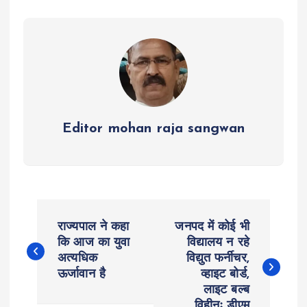
p
o
er
a
p
k
m
Editor mohan raja sangwan
P
राज्यपाल ने कहा
जनपद में कोई भी
o
कि आज का युवा
विद्यालय न रहे
अत्यधिक
विद्युत फर्नीचर,
ऊर्जावान है
व्हाइट बोर्ड,
s
लाइट बल्ब
विहीनः डीएम