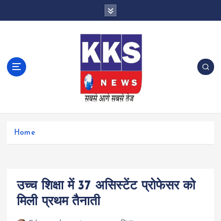
S
k
i
p
t
o
c
o
n
t
e
n
Home
t
उच्च शिक्षा में 37 असिस्टेंट प्रोफेसर को
मिली प्रथम तैनाती