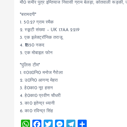
मौ0 समीर पुत्र इम्तियाज निवासी ग्राम बेलड़ा, कोतवाली रूड़की, ज
*बरामदगी*
1. 50.27 ग्राम स्मैक
2. स्कूटी संख्या – UK 17AA 2219
3. एक इलेक्ट्रॉनिक तराजू
4. ₹1850 नकद
5. एक मोबाइल फोन
*पुलिस टीम*
1. व0उ0नि0 मनोज गैरोला
2. उ0नि0 आनन्द मेहरा
3. हे0का0 नूर हसन
4. हे0का0 प्रवीण चौधरी
5. का0 इतेन्द्र ध्यानी
6. का0 रविन्द्र सिंह
W
F
T
M
T
S