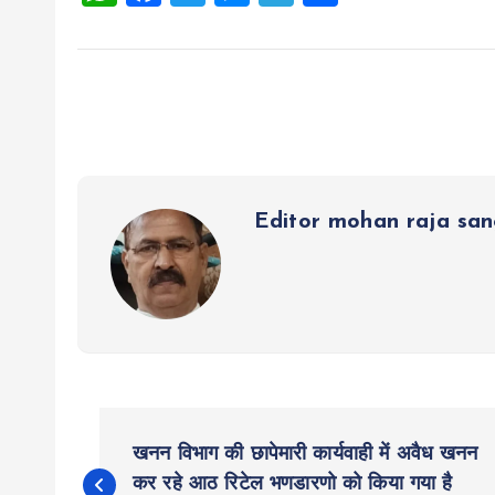
h
a
wi
es
el
h
at
ce
tt
se
e
a
s
b
er
n
g
re
A
o
g
r
p
o
er
a
p
k
m
Editor mohan raja sa
P
खनन विभाग की छापेमारी कार्यवाही में अवैध खनन
कर रहे आठ रिटेल भणडारणो को किया गया है