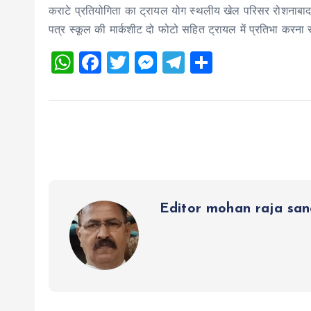
कराटे प्रतियोगिता का ट्रायल योग स्थलीय खेल परिसर रोशनाबाद म
पत्र स्कूल की मार्कशीट दो फोटो सहित ट्रायल में प्रतिभा करना स
W
F
T
M
T
S
h
a
wi
es
el
h
at
ce
tt
se
e
a
s
b
er
n
g
re
A
o
g
r
p
o
er
a
p
k
m
Editor mohan raja sa