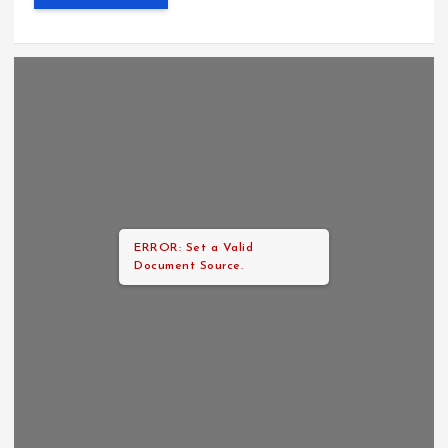
ERROR: Set a Valid
Document Source.