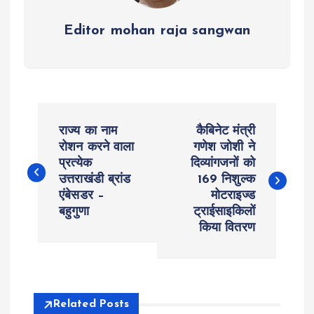
Editor mohan raja sangwan
P
राज्य का नाम
कैबिनेट मंत्री
o
रोशन करने वाला
गणेश जोशी ने
प्रत्येक
दिव्यांगजनों को
उत्तराखंडी ब्रांड
169 निशुल्क
s
एंबेसडर –
मोटराइज्ड
बहुगुणा
ट्राईसाइकिलों
t
किया वितरण
n
a
Related Posts