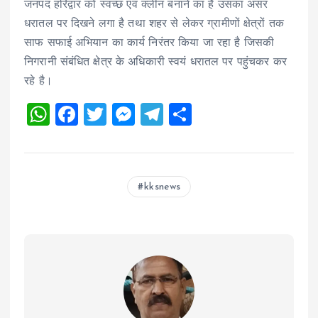
जनपद हरिद्वार को स्वच्छ एवं क्लीन बनाने का है उसका असर
धरातल पर दिखने लगा है तथा शहर से लेकर ग्रामीणों क्षेत्रों तक
साफ सफाई अभियान का कार्य निरंतर किया जा रहा है जिसकी
निगरानी संबंधित क्षेत्र के अधिकारी स्वयं धरातल पर पहुंचकर कर
रहे है।
W
F
T
M
T
S
h
a
wi
es
el
h
at
ce
tt
se
e
a
s
b
er
n
g
re
kksnews
A
o
g
r
p
o
er
a
p
k
m