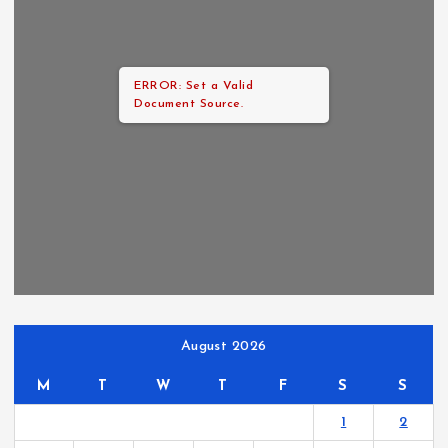
ERROR: Set a Valid
Document Source.
August 2026
M
T
W
T
F
S
S
1
2