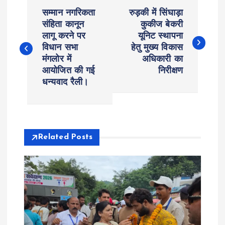
P
सम्मान नगरिकता
रुड़की में सिंघाड़ा
o
संहिता कानून
कुकीज बेकरी
लागू करने पर
यूनिट स्थापना
विधान सभा
हेतु मुख्य विकास
s
मंगलोर में
अधिकारी का
आयोजित की गई
निरीक्षण
t
धन्यवाद रैली।
n
a
Related Posts
v
i
g