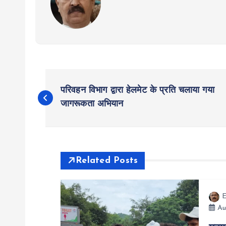
P
परिवहन विभाग द्वारा हेलमेट के प्रति चलाया गया
o
जागरूकता अभियान
s
t
Related Posts
n
E
Au
a