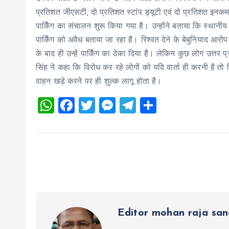
प्रतिशत जीएसटी, दो प्रतिशत स्टांप ड्यूटी एवं दो प्रतिशत इनकम
पार्किंग का संचालन शुरू किया गया है। उन्होंने बताया कि स्थानीय
पार्किंग को अवैध बताया जा रहा है। रिश्वत देने के बेबुनियाद आरोप
के बाद ही उन्हें पार्किंग का ठेका दिया है। लेकिन कुछ लोग उत्तर
सिंह ने कहा कि विरोध कर रहे लोगों को यदि वार्ता ही करनी है तो 
वाहन खड़े करने पर ही शुल्क लागू होता है।
W
F
T
M
T
S
h
a
wi
es
el
h
at
ce
tt
se
e
a
s
b
er
n
g
re
A
o
g
r
p
o
er
a
p
k
m
Editor mohan raja sa