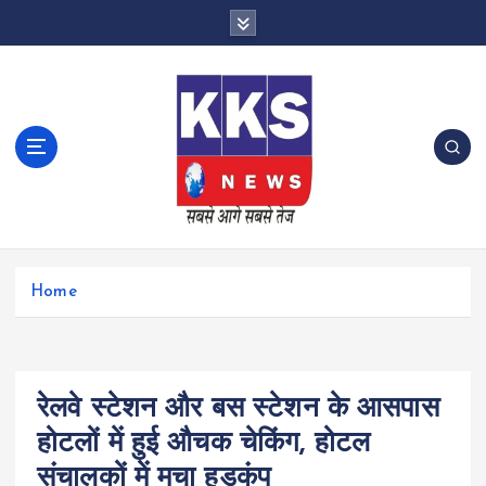
S
k
i
p
t
o
c
o
n
t
e
n
Home
t
रेलवे स्टेशन और बस स्टेशन के आसपास
होटलों में हुई औचक चेकिंग, होटल
संचालकों में मचा हड़कंप