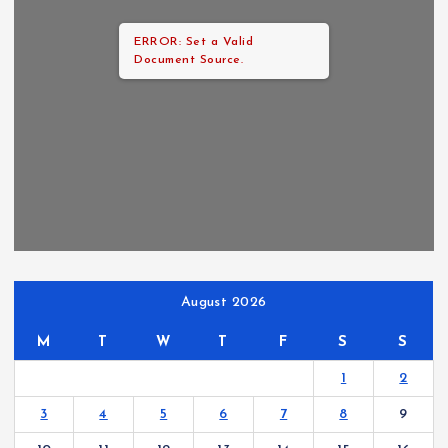
ERROR: Set a Valid
Document Source.
August 2026
M
T
W
T
F
S
S
1
2
3
4
5
6
7
8
9