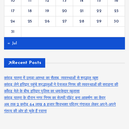
10
11
12
13
14
15
16
17
18
19
20
21
22
23
24
25
26
27
28
29
30
31
« Jul
Recent Posts
कांवड़ यात्रा में उमड़ा आस्था का सैलाब, व्यवस्थाओं से श्रद्धालु खुश
कांवड़ लेने हरिद्वार पहुंचे श्रद्धालुओं ने पेयजल निगम की व्यवस्थाओं की सराहना की
काँवड मेले के बीच हरिद्वार पुलिस का धमाकेदार खुलासा
कांवड़ यात्रा के दौरान नगर निगम का सेल्फी पॉइंट बना आकर्षण का केंद्र
अब तक 2 करोड़ 64 लाख 8 हजार शिवभक्त पवित्र गंगाजल लेकर अपने-अपने
गंतव्य की ओर हो चुके हैं रवाना