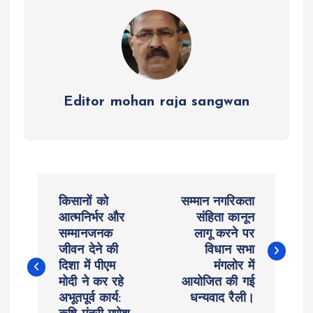
p
k
m
Editor mohan raja sangwan
P
किसानों को
सम्मान नगरिकता
o
आत्मनिर्भर और
संहिता कानून
सम्मानजनक
लागू करने पर
जीवन देने की
विधान सभा
s
दिशा में पीएम
मंगलोर में
मोदी ने कर रहे
आयोजित की गई
t
अभूतपूर्व कार्य:
धन्यवाद रैली।