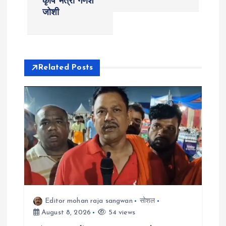
कृषि मंत्री गणेश
n
जोशी
a
v
Related Posts
i
g
a
t
i
Editor mohan raja sangwan
सोशल
o
August 8, 2026
54 views