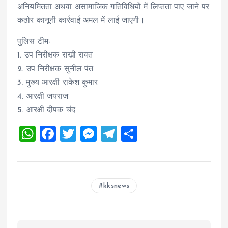
अनियमितता अथवा असामाजिक गतिविधियों में लिप्तता पाए जाने पर
कठोर कानूनी कार्रवाई अमल में लाई जाएगी।
पुलिस टीम-
1. उप निरीक्षक राखी रावत
2. उप निरीक्षक सुनील पंत
3. मुख्य आरक्षी राकेश कुमार
4. आरक्षी जयराज
5. आरक्षी दीपक चंद
W
F
T
M
T
S
h
a
wi
es
el
h
at
ce
tt
se
e
a
s
b
er
n
g
re
kksnews
A
o
g
r
p
o
er
a