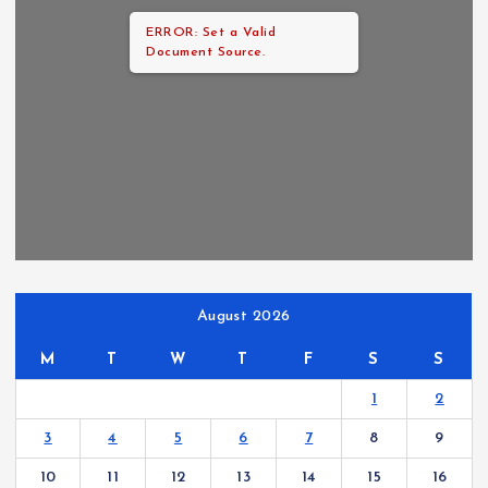
ERROR: Set a Valid
Document Source.
August 2026
M
T
W
T
F
S
S
1
2
3
4
5
6
7
8
9
10
11
12
13
14
15
16