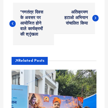
P
*गणतंत्र दिवस
अतिक्रमण
o
के अवसर पर
हटाओ अभियान
आयोजित होने
संचालित किया
वाले कार्यक्रमों
s
की श्रृंखला
t
n
Related Posts
a
v
i
g