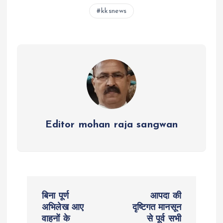
s
b
er
n
g
re
kksnews
A
o
g
r
p
o
er
a
p
k
m
Editor mohan raja sangwan
P
बिना पूर्ण
आपदा की
o
अभिलेख आए
दृष्टिगत मानसून
वाहनों के
से पूर्व सभी