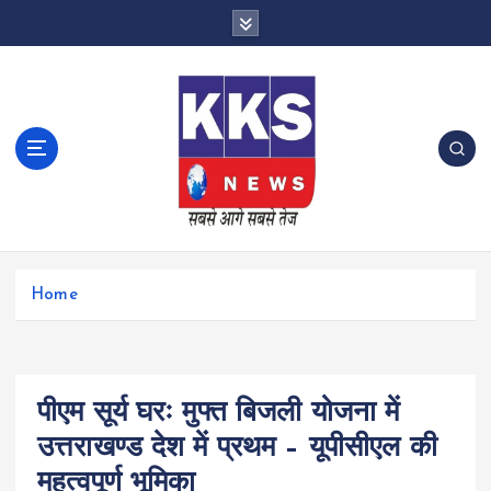
S
k
i
p
t
o
c
o
n
t
e
n
Home
t
पीएम सूर्य घरः मुफ्त बिजली योजना में
उत्तराखण्ड देश में प्रथम – यूपीसीएल की
महत्वपूर्ण भूमिका