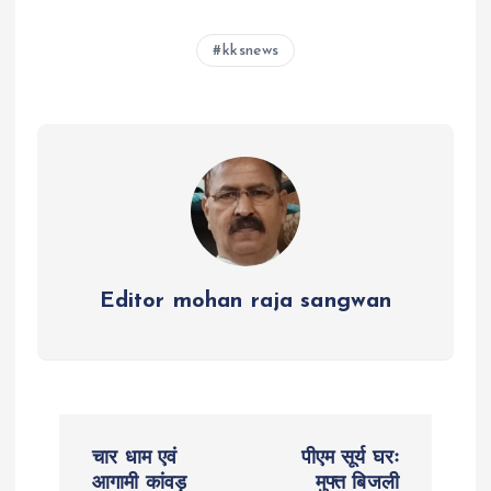
at
ce
tt
se
e
a
s
b
er
n
g
re
kksnews
A
o
g
r
p
o
er
a
p
k
m
Editor mohan raja sangwan
P
चार धाम एवं
पीएम सूर्य घरः
आगामी कांवड़
मुफ्त बिजली