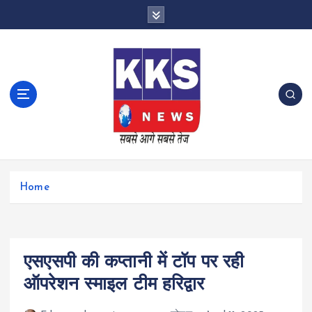
S
k
i
p
t
o
c
o
n
t
e
n
Home
t
एसएसपी की कप्तानी में टॉप पर रही
ऑपरेशन स्माइल टीम हरिद्वार