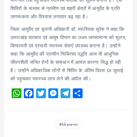
जन-जन तक पहुंचाकर स्वास्थ्य सेवाओं को सुलभ बनाना है। ऐसे
शिविरों के माध्यम से ग्रामीण एवं शहरी क्षेत्रों में आयुर्वेद के प्रति
जागरूकता और विश्वास लगातार बढ़ रहा है।
जिला आयुर्वेद एवं यूनानी अधिकारी डॉ. स्वास्तिक सुरेश ने कहा कि
उत्तराखंड सरकार एवं आयुष विभाग का लक्ष्य जनसामान्य को सुलभ,
किफायती एवं प्रभावी स्वास्थ्य सेवाएं उपलब्ध कराना है। उन्होंने
कहा कि आयुर्वेद की प्राचीन चिकित्सा पद्धति आज भी आधुनिक
जीवनशैली जनित रोगों के समाधान में अत्यंत कारगर सिद्ध हो रही
है। उन्होंने अधिकाधिक लोगों से शिविर के अंतिम दिवस 01 जुलाई
को पहुंचकर स्वास्थ्य लाभ लेने की अपील की।
W
F
T
M
T
S
h
a
wi
es
el
h
at
ce
tt
se
e
a
s
b
er
n
g
re
kksnews
A
o
g
r