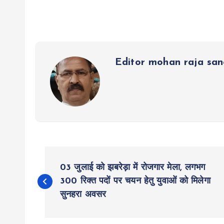
s
b
er
n
g
re
A
o
g
r
p
o
er
a
p
k
m
Editor mohan raja sa
P
03 जुलाई को झबरेड़ा में रोजगार मेला, लगभग
o
300 रिक्त पदों पर चयन हेतु युवाओं को मिलेगा
सुनहरा अवसर
s