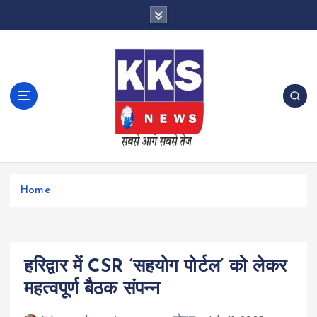
S
k
i
p
t
o
c
o
n
t
e
n
Home
t
हरिद्वार में CSR ‘सहयोग पोर्टल’ को लेकर
महत्वपूर्ण बैठक संपन्न