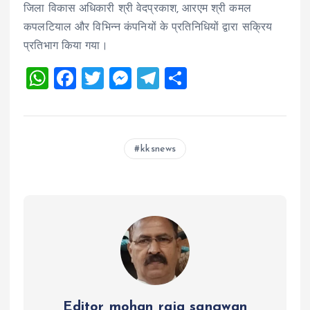
जिला विकास अधिकारी श्री वेदप्रकाश, आरएम श्री कमल
कपलटियाल और विभिन्न कंपनियों के प्रतिनिधियों द्वारा सक्रिय
प्रतिभाग किया गया।
W
F
T
M
T
S
h
a
wi
es
el
h
at
ce
tt
se
e
a
s
b
er
n
g
re
kksnews
A
o
g
r
p
o
er
a
p
k
m
Editor mohan raja sangwan