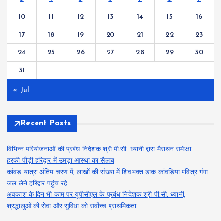
10
11
12
13
14
15
16
17
18
19
20
21
22
23
24
25
26
27
28
29
30
31
« Jul
Recent Posts
विभिन्न परियोजनाओं की प्रबंध निदेशक श्री पी.सी. ध्यानी द्वारा मैराथन समीक्षा
हरकी पौड़ी हरिद्वार में उमड़ा आस्था का सैलाब
कांवड़ यात्रा अंतिम चरण में, लाखों की संख्या में शिवभक्त डाक कांवड़िया पवित्र गंगा
जल लेने हरिद्वार पहुंच रहे
अवकाश के दिन भी काम पर यूपीसीएल के प्रबंध निदेशक श्री पी.सी. ध्यानी,
श्रद्धालुओं की सेवा और सुविधा को सर्वोच्च प्राथमिकता