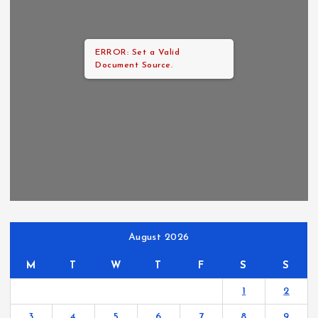
ERROR: Set a Valid
Document Source.
August 2026
M
T
W
T
F
S
S
1
2
3
4
5
6
7
8
9