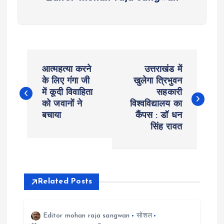
P
आत्महत्या करने
उत्तराखंड में
o
के लिए गंगा जी
खुलेगा त्रिभुवन
में कूदी विवाहिता
सहकारी
को जवानों ने
विश्वविद्यालय का
s
बचाया
कैंपस : डॉ धन
सिंह रावत
t
n
a
Related Posts
v
Editor mohan raja sangwan
सोशल