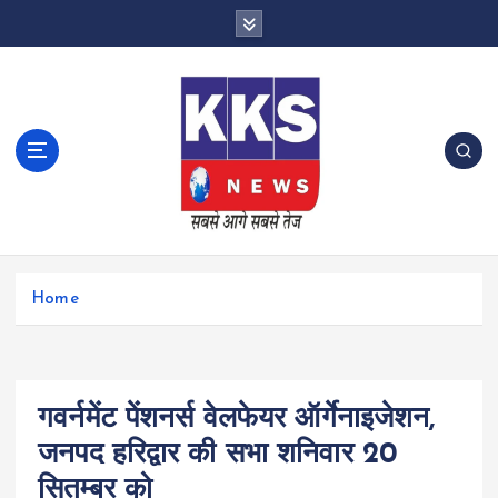
S
k
i
p
t
o
c
o
n
t
e
n
Home
t
गवर्नमेंट पेंशनर्स वेलफेयर ऑर्गेनाइजेशन,
जनपद हरिद्वार की सभा शनिवार 20
सितम्बर को