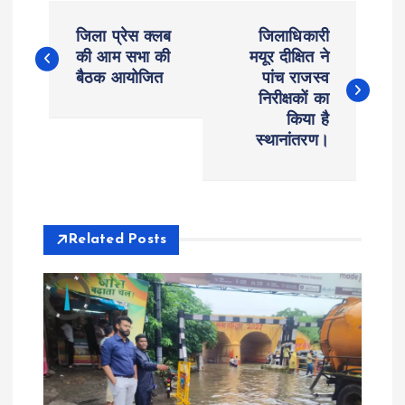
P
जिला प्रेस क्लब
जिलाधिकारी
o
की आम सभा की
मयूर दीक्षित ने
बैठक आयोजित
पांच राजस्व
निरीक्षकों का
s
किया है
स्थानांतरण।
t
n
a
Related Posts
v
i
g