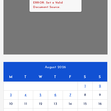
ERROR: Set a Valid
Document Source.
August 2026
M
T
W
T
F
S
S
1
2
3
4
5
6
7
8
9
10
11
12
13
14
15
16