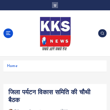
S
k
i
p
t
o
c
o
n
t
e
n
Home
t
जिला पर्यटन विकास समिति की चौथी
बैठक