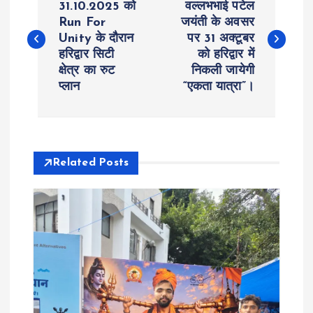
o
31.10.2025 को
वल्लभभाई पटेल
Run For
जयंती के अवसर
Unity के दौरान
पर 31 अक्टूबर
s
हरिद्वार सिटी
को हरिद्वार में
क्षेत्र का रुट
निकली जायेगी
t
प्लान
“एकता यात्रा”।
n
a
Related Posts
v
i
g
a