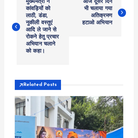
मुख्यमंत्री ने
आज दूसरे दिन
o
कांवड़ियों को
भी चलाया गया
लाठी, डंडा,
अतिक्रमण
नुकीली वस्तुएं
हटाओ अभियान
s
आदि ले जाने से
रोकने हेतु प्रचार
t
अभियान चलाने
को कहा।
n
a
v
Related Posts
i
g
a