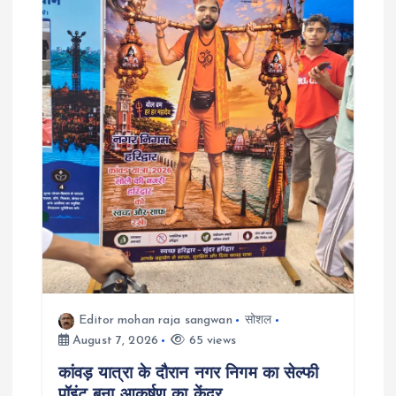
t
i
o
n
Editor mohan raja sangwan
सोशल
August 7, 2026
65 views
कांवड़ यात्रा के दौरान नगर निगम का सेल्फी
पॉइंट बना आकर्षण का केंद्र