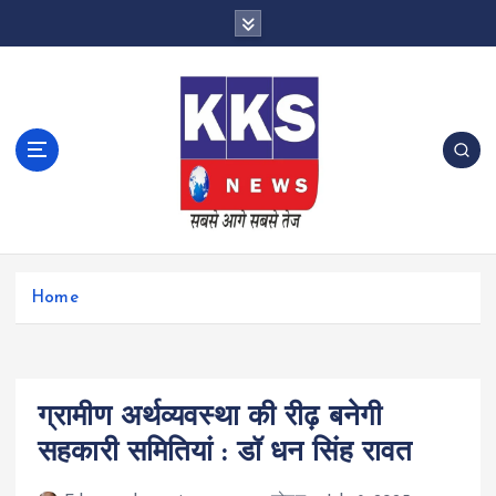
S
k
i
p
t
o
c
o
n
t
e
n
Home
t
ग्रामीण अर्थव्यवस्था की रीढ़ बनेगी
सहकारी समितियां : डॉ धन सिंह रावत