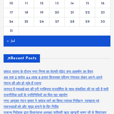
10
11
12
13
14
15
16
17
18
19
20
21
22
23
24
25
26
27
28
29
30
31
« Jul
Recent Posts
कांवड़ यात्रा के दौरान नगर निगम का सेल्फी पॉइंट बना आकर्षण का केंद्र
अब तक 2 करोड़ 64 लाख 8 हजार शिवभक्त पवित्र गंगाजल लेकर अपने-अपने
गंतव्य की ओर हो चुके हैं रवाना
जनपद में एसआईआर की पूरी प्रक्रिया पारदर्शिता के साथ संचालित की जा रही है,सभी
राजनीतिक दलों के प्रतिनिधियों का मिल रहा सहयोग
नगर आयुक्त नंदन कुमार ने कांवड़ मार्ग का किया व्यापक निरीक्षण, स्वच्छता एवं
व्यवस्थाओं को और सुदृढ़ बनाने के दिए निर्देश
प्रबन्ध निदेशक द्वारा विधानसभा अध्यक्षा श्रीमती ऋतु खण्डूरी भूषण जी से शिष्टाचार