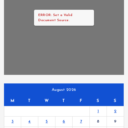
ERROR: Set a Valid
Document Source.
August 2026
M
T
W
T
F
S
S
1
2
3
4
5
6
7
8
9