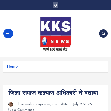
S
k
i
p
t
o
c
o
n
t
e
n
Home
t
जिला समाज कल्याण अधिकारी ने बताया
Editor mohan raja sangwan
सोशल
July 9, 2025
0 Comments