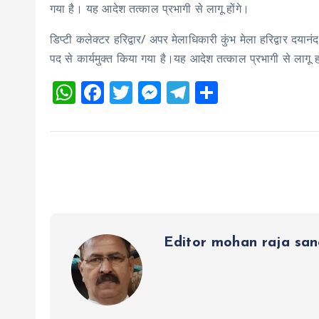
गया है। यह आदेश तत्काल प्रभागी से लागू होंगे।
डिप्टी कलेक्टर हरिद्वार/ अपर मेलाधिकारी कुंभ मेला हरिद्वार दयानं
पद से कार्यमुक्त किया गया है।यह आदेश तत्काल प्रभागी से लागू ह
W
F
T
M
T
S
h
a
wi
es
el
h
at
ce
tt
se
e
a
s
b
er
n
g
re
A
o
g
r
p
o
er
a
p
k
m
Editor mohan raja sa