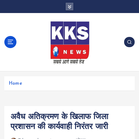
S
k
i
p
t
o
c
o
n
t
e
n
Home
t
अवैध अतिक्रमण के खिलाफ जिला
प्रशासन की कार्यवाही निरंतर जारी