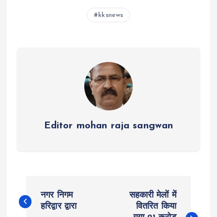
s
b
er
n
g
re
kksnews
A
o
g
r
p
o
er
a
p
k
m
Editor mohan raja sangwan
P
नगर निगम
सहकारी मेलों में
o
हरिद्वार द्वारा
वितरित किया