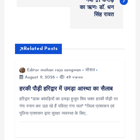
गया 21 करोड़
का ऋणः डाॅ. धन
s
सिंह रावत
t
n
Related Posts
a
v
Editor mohan raja sangwan
सोशल
August 9, 2026
49 views
i
हरकी पौड़ी हरिद्वार में उमड़ा आस्था का सैलाब
हरिद्वार *डाक कांवड़ियों का उमड़ा हुजूम शिव भक्त हरकी पौड़ी पर
g
गंगा स्नान कर उठा रहे हैं पवित्र गंगा जल* *जिला प्रशासन एवं
पुलिस प्रशासन द्वारा सुरक्षा व्यवस्था के किए…
a
t