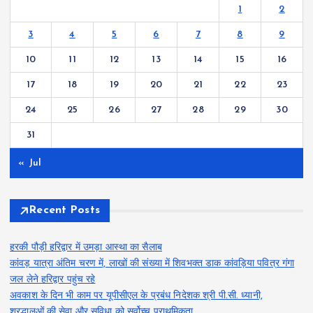
1
2
3
4
5
6
7
8
9
10
11
12
13
14
15
16
17
18
19
20
21
22
23
24
25
26
27
28
29
30
31
« Jul
Recent Posts
हरकी पौड़ी हरिद्वार में उमड़ा आस्था का सैलाब
कांवड़ यात्रा अंतिम चरण में, लाखों की संख्या में शिवभक्त डाक कांवड़िया पवित्र गंगा
जल लेने हरिद्वार पहुंच रहे
अवकाश के दिन भी काम पर यूपीसीएल के प्रबंध निदेशक श्री पी.सी. ध्यानी,
श्रद्धालुओं की सेवा और सुविधा को सर्वोच्च प्राथमिकता