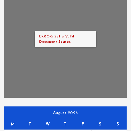
ERROR: Set a Valid
Document Source.
August 2026
M
T
W
T
F
S
S