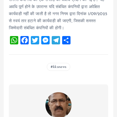
अवधि पूर्ण होने के उपरान्त यदि संबंधित कंपनियों द्वारा अपेक्षित
कार्यवाही नहीं की जाती है तो नगर निगम द्वारा दिनांक 1/09/2025
से स्वयं तार हटाने की कार्यवाही की जाएगी, जिसकी समस्त
जिम्मेदारी संबंधित कंपनियों की होगी।
W
F
T
M
T
S
h
a
wi
es
el
h
at
ce
tt
se
e
a
s
b
er
n
g
re
kksnews
A
o
g
r
p
o
er
a
p
k
m