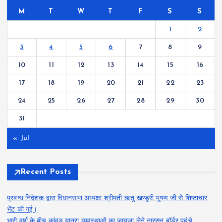
M
T
W
T
F
S
S
1
2
3
4
5
6
7
8
9
10
11
12
13
14
15
16
17
18
19
20
21
22
23
24
25
26
27
28
29
30
31
« Jul
Recent Posts
प्रबन्ध निदेशक द्वारा विधानसभा अध्यक्षा श्रीमती ऋतु खण्डूरी भूषण जी से शिष्टाचार
भेंट की गई।
भारी वर्षा के बीच कांवड़ यात्रा व्यवस्थाओं का जायजा लेने नारसन बॉर्डर पहुंचे